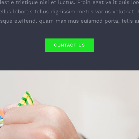
stie tristique nisi et luctus. Proin eget velit quis 
ellus lobortis tellus dignissim metus varius volutpat. 
esque eleifend, quam maximus euismod porta, felis an
CONTACT US