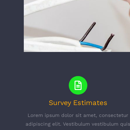
Survey Estimates
Lorem ipsum dolor sit amet, consectetur
adipiscing elit. Vestibulum vestibulum qui