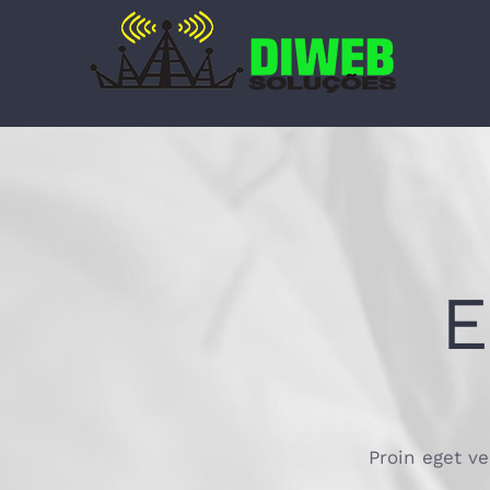
Ir
para
o
conteúdo
E
Proin eget ve