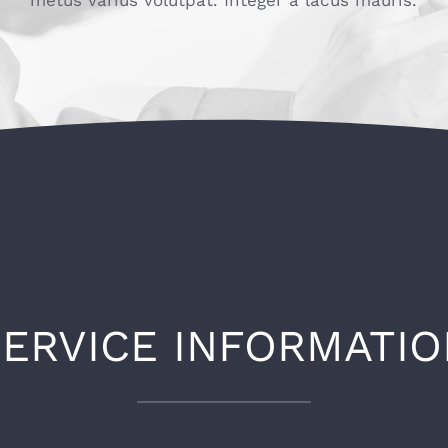
metus varius volutpat. Integer a lacus mauris.
SERVICE INFORMATIO