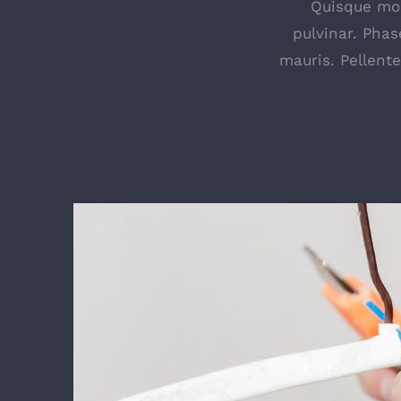
Quisque mole
pulvinar. Phas
mauris. Pellent