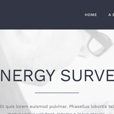
HOME
A 
NERGY SURV
lit quis lorem euismod pulvinar. Phasellus lobortis te