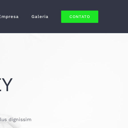
Empresa
Galeria
CONTATO
EY
llus dignissim