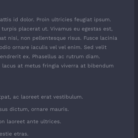
ttis id dolor. Proin ultricies feugiat ipsum.
 turpis placerat ut. Vivamus eu egestas est,
t nisi, non pellentesque risus. Fusce lacinia
io ornare iaculis vel vel enim. Sed velit
ndrerit ex. Phasellus ac rutrum diam.
 lacus at metus fringia viverra at bibendum
tpat, ac laoreet erat vestibulum.
sus dictum, ornare mauris.
n laoreet ante ultrices.
stie etras.